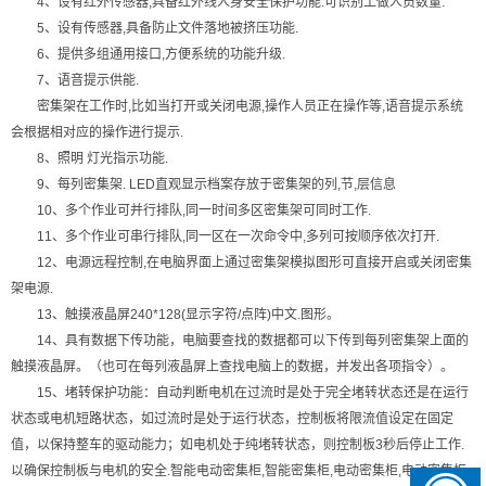
4、设有红外传感器,具备红外线人身安全保护功能.可识别工做人员数量.
5、设有传感器,具备防止文件落地被挤压功能.
6、提供多组通用接口,方便系统的功能升级.
7、语音提示供能.
密集架在工作时,比如当打开或关闭电源,操作人员正在操作等,语音提示系统
会根据相对应的操作进行提示.
8、照明 灯光指示功能.
9、每列密集架. LED直观显示档案存放于密集架的列,节,层信息
10、多个作业可并行排队,同一时间多区密集架可同时工作.
11、多个作业可串行排队,同一区在一次命令中,多列可按顺序依次打开.
12、电源远程控制,在电脑界面上通过密集架模拟图形可直接开启或关闭密集
架电源.
13、触摸液晶屏240*128(显示字符/点阵)中文.图形。
14、具有数据下传功能，电脑要查找的数据都可以下传到每列密集架上面的
触摸液晶屏。（也可在每列液晶屏上查找电脑上的数据，并发出各项指令）。
15、堵转保护功能：自动判断电机在过流时是处于完全堵转状态还是在运行
状态或电机短路状态，如过流时是处于运行状态，控制板将限流值设定在固定
值，以保持整车的驱动能力；如电机处于纯堵转状态，则控制板3秒后停止工作.
以确保控制板与电机的安全.智能电动密集柜,智能密集柜,电动密集柜,电动密集柜