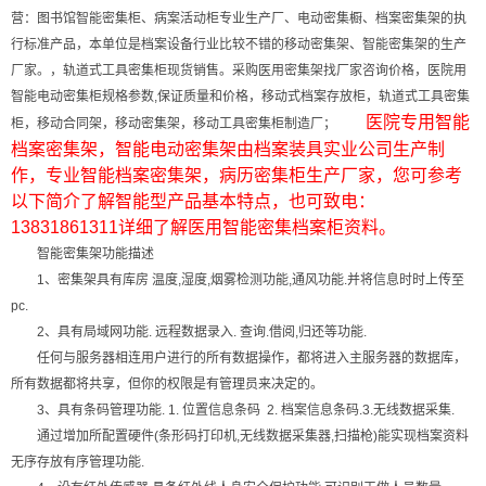
营：图书馆智能密集柜、病案活动柜专业生产厂、电动密集橱、档案密集架的执
行标准产品，本单位是档案设备行业比较不错的移动密集架、智能密集架的生产
厂家。，轨道式工具密集柜现货销售。采购医用密集架找厂家咨询价格，医院用
智能电动密集柜规格参数,保证质量和价格，移动式档案存放柜，轨道式工具密集
医院专用智能
柜，移动合同架，移动密集架，移动工具密集柜制造厂；
档案密集架，智能电动密集架由档案装具实业公司生产制
作，专业智能档案密集架，病历密集柜生产厂家，您可参考
以下简介了解智能型产品基本特点，也可致电：
13831861311详细了解医用智能密集档案柜资料。
智能密集架功能描述
1、密集架具有库房 温度,湿度,烟雾检测功能,通风功能.并将信息时时上传至
pc.
2、具有局域网功能. 远程数据录入. 查询.借阅,归还等功能.
任何与服务器相连用户进行的所有数据操作，都将进入主服务器的数据库，
所有数据都将共享，但你的权限是有管理员来决定的。
3、具有条码管理功能. 1. 位置信息条码 2. 档案信息条码.3.无线数据采集.
通过增加所配置硬件(条形码打印机,无线数据采集器,扫描枪)能实现档案资料
无序存放有序管理功能.