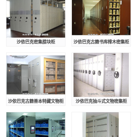
沙依巴克密集腊块柜
沙依巴克古籍书库樟木密集柜
沙依巴克古籍善本特藏文物柜
沙依巴克抽斗式文物密集柜