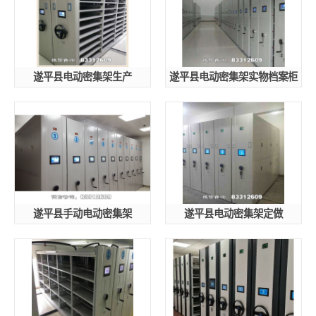
遂平县电动密集架生产
遂平县电动密集架实物档案柜
遂平县手动电动密集架
遂平县电动密集架定做