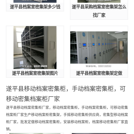
遂平县档案室密集架多少钱
遂平县采购档案室密集架怎么
找厂家
遂平县档案室密集架图片
遂平县档案室密集架定做
遂平县移动档案密集柜，手动档案密集柜，可
移动密集档案柜厂家
遂平县移动档案密集柜厂家，移动档案密集柜，手动档案密集柜，可移动密集
档案柜厂家生产移动档案柜密集架，手摇移动密集柜供应商，密集型移动档案
柜厂家，批发定做移动档案密集柜，安装移动档案柜，档案移动密集柜厂家直
销。