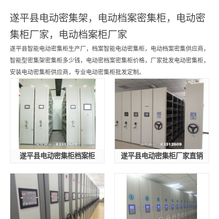
遂平县电动密集架，电动档案密集柜，电动密
集柜厂家，电动档案柜厂家
遂平县智能电动密集柜生产厂，档案智能电动密集柜，电动档案密集供应商，
智能型密集架密集柜多少钱，电动密档案密集柜价格，厂家批发电动密集柜，
安装电动密集柜供应商，专业电动密集柜批发定制。
遂平县电动密集柜档案柜
遂平县电动密集柜厂家直销