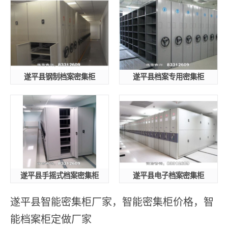
遂平县钢制档案密集柜
遂平县档案专用密集柜
遂平县手摇式档案密集柜
遂平县电子档案密集柜
遂平县智能密集柜厂家，智能密集柜价格，智
能档案柜定做厂家