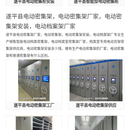
遂平县电动密集柜安装
遂平县智能型电动密集柜
遂平县电动密集架，电动密集架厂家，电动密
集架安装，电动档案架厂家
遂平县电动密集架厂家，电动密集架，电动密集架安装，电动档案架厂专业生
产销售智能电动档案密集架，电动档案室密集架厂家，档案室专用电动货架密
集架供应商，电动密集架安装多少钱，哪有生产电动密集架的厂家，电动密集
架和普通密集架有什么区别。
遂平县电动密集架工厂
遂平县电动密集架供应