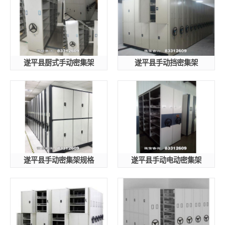
遂平县厨式手动密集架
遂平县手动挡密集架
遂平县手动密集架规格
遂平县手动电动密集架