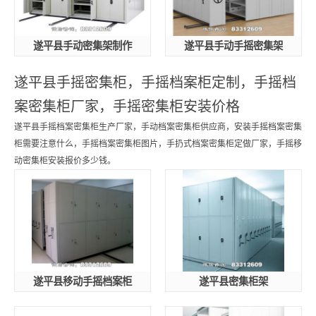
遂平县手动密集架制作
遂平县手动手摇密集架
遂平县手摇密集柜，手摇档案柜定制，手摇档
案密集柜厂家，手摇密集柜安装价格
遂平县手摇档案密集柜生产厂家，手动档案密集柜供应商，安装手摇档案密集
柜需要注意什么，手摇档案密集柜图片，手扔式档案密集柜定做厂家，手摇移
动密集柜安装报价多少钱。
遂平县移动手摇档案柜
遂平县密集柜架