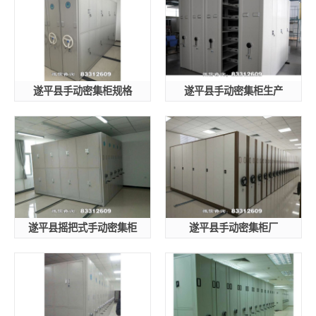
遂平县手动密集柜规格
遂平县手动密集柜生产
遂平县摇把式手动密集柜
遂平县手动密集柜厂