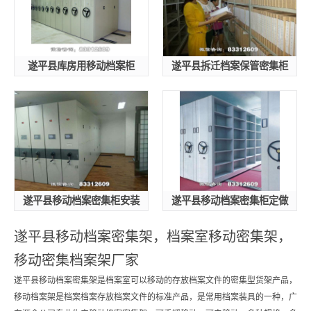
遂平县库房用移动档案柜
遂平县拆迁档案保管密集柜
遂平县移动档案密集柜安装
遂平县移动档案密集柜定做
遂平县移动档案密集架，档案室移动密集架，
移动密集档案架厂家
遂平县移动档案密集架是档案室可以移动的存放档案文件的密集型货架产品，
移动档案架是档案档案存放档案文件的标准产品，是常用档案装具的一种，广