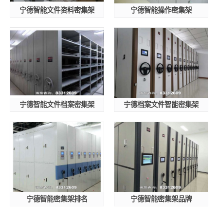
宁德智能文件资料密集架
宁德智能操作密集架
宁德智能文件档案密集架
宁德档案文件智能密集架
宁德智能密集架排名
宁德智能密集架品牌