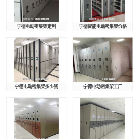
宁德电动密集架定制
宁德智能电动密集架价格
宁德电动密集架多少钱
宁德电动密集架工厂