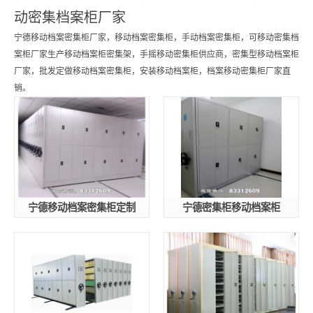
动密集档案柜厂家
宁德移动档案密集柜厂家，移动档案密集柜，手动档案密集柜，可移动密集档
案柜厂家生产移动档案柜密集架，手摇移动密集柜供应商，密集型移动档案柜
厂家，批发定做移动档案密集柜，安装移动档案柜，档案移动密集柜厂家直
销。
宁德移动档案密集柜定制
宁德密集柜移动档案柜