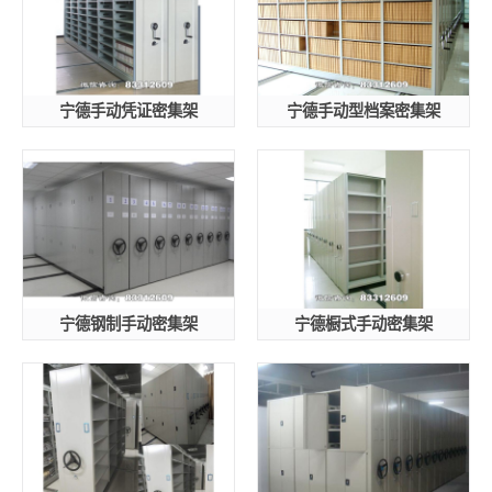
宁德手动凭证密集架
宁德手动型档案密集架
宁德钢制手动密集架
宁德橱式手动密集架