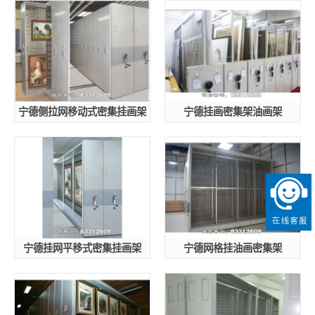
宁德侧拉网移动式密集挂画架
宁德挂画密集架油画架
宁德挂网平移式密集挂画架
宁德网格挂油画密集架