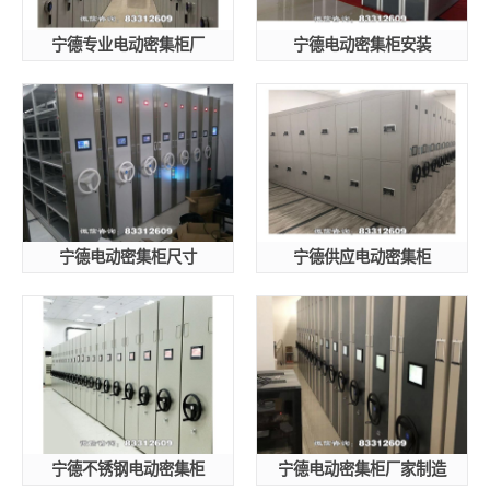
宁德专业电动密集柜厂
宁德电动密集柜安装
宁德电动密集柜尺寸
宁德供应电动密集柜
宁德不锈钢电动密集柜
宁德电动密集柜厂家制造