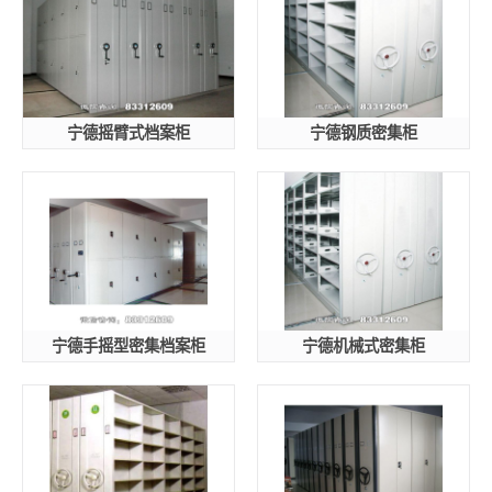
宁德摇臂式档案柜
宁德钢质密集柜
宁德手摇型密集档案柜
宁德机械式密集柜