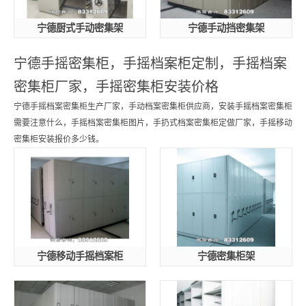
宁德厨式手动密集架
宁德手动挡密集架
宁德手摇密集柜，手摇档案柜定制，手摇档案
密集柜厂家，手摇密集柜安装价格
宁德手摇档案密集柜生产厂家，手动档案密集柜供应商，安装手摇档案密集柜
需要注意什么，手摇档案密集柜图片，手扔式档案密集柜定做厂家，手摇移动
密集柜安装报价多少钱。
宁德移动手摇档案柜
宁德密集柜架